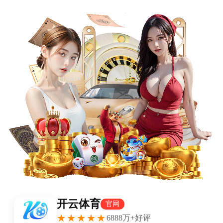
足球比分_比分直播_即時比分_7M比分網_英超/中超/歐聯最新賽果欢迎你
首页
>
意甲
英超最新比數-皇马现任主席正式公布竞选方案：
若当选，穆里尼奥将成为皇马主帅
2026-06-07 02:19:39
意甲
131℃
0
皇马现任主席弗洛伦蒂诺正在为2026年的俱乐部主席竞
选，进行造势。
弗洛伦蒂诺在竞选造势环节中，正式公布：只要自己连
任成功，那么穆里尼奥就将出任皇马下赛季主帅，这将
带领皇马创造更辉煌的历史。