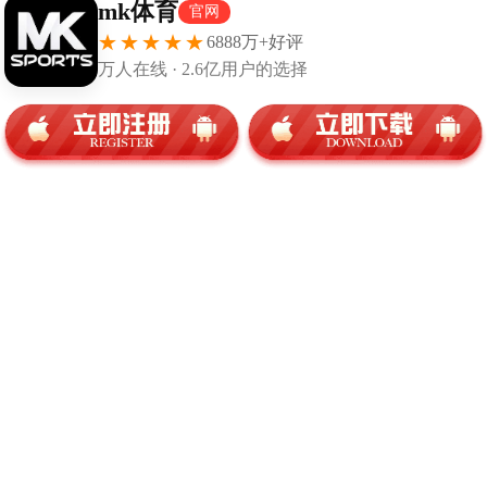
特因膝伤出战成疑 东契奇里夫斯缺阵
即時比分-凌晨4点训练！巴特勒训练刻苦不逊科比
歐聯戰報-取缔体毛越位！实权部门：球场不是法庭，VAR将整改
即時比分_7M比分網_英超/中超/歐聯最新賽果 版权所有
HTML地图
XML地图
T
皖ICP备89251346号