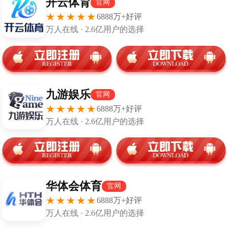
们看到了冲击季后赛的希望，然而过去的两场比赛，马刺队却放
他们不利。
，拿到了126分，其中有3名球员得分上了20分，包括新秀凯尔
优异表现，但马刺的问题在于他们的防守实在太糟糕，全场丢了13
命中率（36投14中），另外末节比赛，马刺队让掘金单节拿到4
波特彻底爆发，此役波特砍下30分15篮板，15篮板也创造了他
到25分后，在面对对手出色的侧翼球员时，这支马刺队暴露了明
位，落后第九的开拓者队1个胜场，落后第八的灰熊2个胜场，对球
题，那就是防守，对阵掘金的比赛，是马刺连续两场比赛丢分超过
这个赛季马刺的防守已经有很大的下滑，但如此糟糕的防守表现