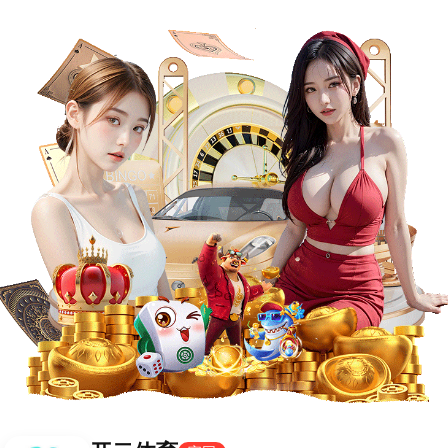
超
意甲
法甲
败 缺点明显马刺的季后赛之路走窄了
5:20
英超
106℃
0